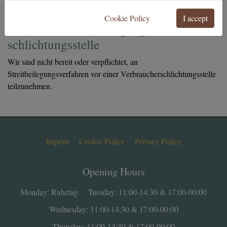
Unsere E-Mail-Adresse finden Sie oben im Impressum.
Cookie Policy
I accept
Verbraucher­streit­beilegung/Universal­
schlichtungs­stelle
Wir sind nicht bereit oder verpflichtet, an
Streitbeilegungsverfahren vor einer Verbraucherschlichtungsstelle
teilzunehmen.
Imprint
Cookie Policy
Privacy Policy
Opening Hours
Monday: Ruhetag
Tuesday: 11:00-14:30 & 17:00-00:00
Wednesday: 11:00-14:30 & 17:00-00:00
Thursday: 11:00-14:30 & 17:00-00:00